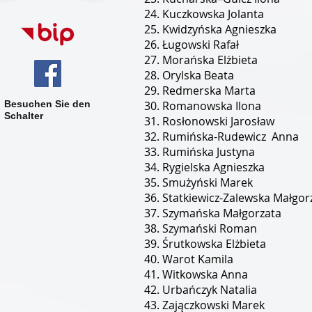
Kuczkowska Jolanta
Kwidzyńska Agnieszka
Ługowski Rafał
Morańska Elżbieta
Orylska Beata
Redmerska Marta
Besuchen Sie den
Romanowska Ilona
Schalter
Rosłonowski Jarosław
Rumińska-Rudewicz Anna
Rumińska Justyna
Rygielska Agnieszka
Smużyński Marek
Statkiewicz-Zalewska Małgo
Szymańska Małgorzata
Szymański Roman
Śrutkowska Elżbieta
Warot Kamila
Witkowska Anna
Urbańczyk Natalia
Zajączkowski Marek