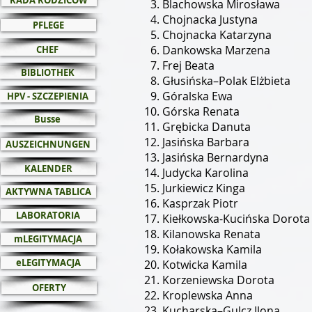
RADA RODZICÓW
Blachowska Mirosława
Chojnacka Justyna
PFLEGE
Chojnacka Katarzyna
Dankowska Marzena
CHEF
Frej Beata
BIBLIOTHEK
Głusińska–Polak Elżbieta
Góralska Ewa
HPV - SZCZEPIENIA
Górska Renata
Busse
Grębicka Danuta
Jasińska Barbara
AUSZEICHNUNGEN
Jasińska Bernardyna
KALENDER
Judycka Karolina
Jurkiewicz Kinga
AKTYWNA TABLICA
Kasprzak Piotr
LABORATORIA
Kiełkowska-Kucińska Dorot
Kilanowska Renata
mLEGITYMACJA
Kołakowska Kamila
eLEGITYMACJA
Kotwicka Kamila
Korzeniewska Dorota
OFERTY
Kroplewska Anna
Kucharska–Gulcz Ilona