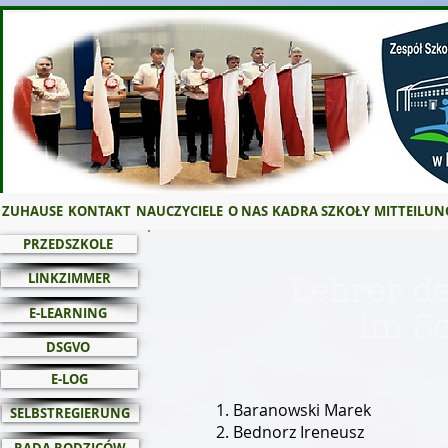
ZUHAUSE
KONTAKT
NAUCZYCIELE
O NAS
KADRA SZKOŁY
MITTEILUN
PRZEDSZKOLE
LINKZIMMER
Lehrer de
E-LEARNING
im S
DSGVO
E-LOG
Baranowski Marek
SELBSTREGIERUNG
Bednorz Ireneusz