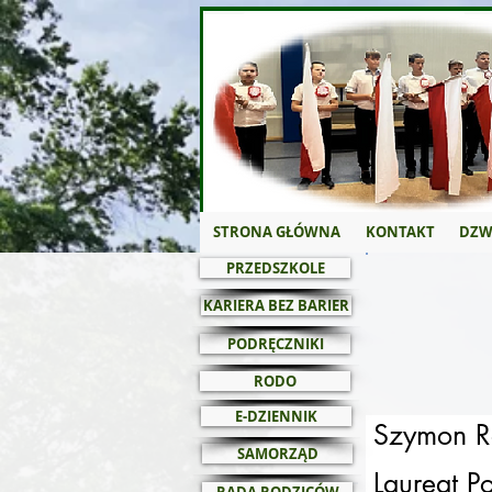
STRONA GŁÓWNA
KONTAKT
DZW
PRZEDSZKOLE
KARIERA BEZ BARIER
PODRĘCZNIKI
RODO
E-DZIENNIK
Szymon Ro
SAMORZĄD
Laureat 