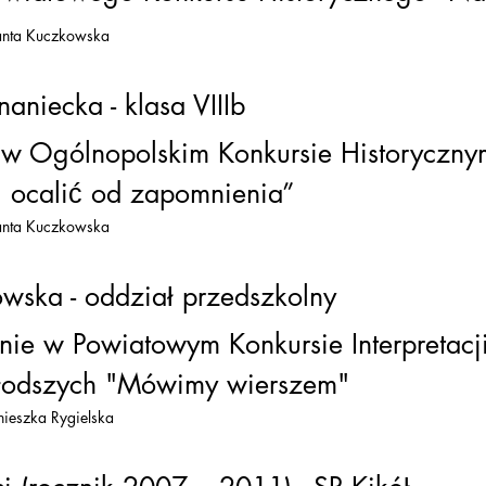
lanta Kuczkowska
aniecka - klasa VIIIb
e w Ogólnopolskim Konkursie Historyczn
 ocalić od zapomnienia”
lanta Kuczkowska
owska - oddział przedszkolny
ie w Powiatowym Konkursie Interpretacji
łodszych "Mówimy wierszem"
nieszka Rygielska