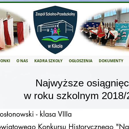
ONKI
O NAS
KADRA SZKOŁY
OGŁOSZENIA
DOKUMENTY
Najwyższe osiągnięc
w roku szkolnym 2018/
słonowski - klasa VIIIa
Powiatowego Konkursu Historycznego "Na