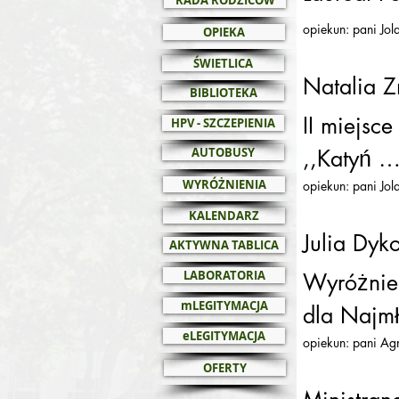
RADA RODZICÓW
opiekun: pani Jo
OPIEKA
ŚWIETLICA
Natalia Zn
BIBLIOTEKA
II miejsc
HPV - SZCZEPIENIA
AUTOBUSY
,,Katyń …
WYRÓŻNIENIA
opiekun: pani Jo
KALENDARZ
Julia Dyk
AKTYWNA TABLICA
LABORATORIA
Wyróżnien
mLEGITYMACJA
dla Najm
eLEGITYMACJA
opiekun: pani Ag
OFERTY